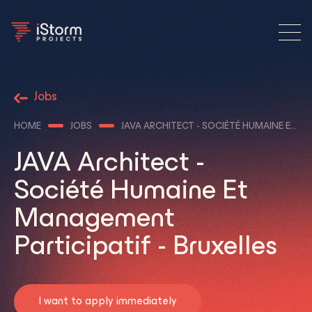
Jobs
HOME
JOBS
JAVA ARCHITECT - SOCIÉTÉ HUMAINE ET MANAGEMENT PARTICIPATIF - BRUXELLES
JAVA Architect -
Société Humaine Et
Management
Participatif - Bruxelles
I want to apply immediately