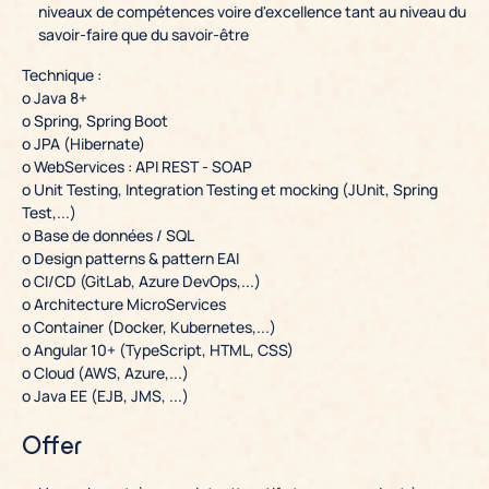
niveaux de compétences voire d'excellence tant au niveau du
savoir-faire que du savoir-être
Technique
:
o Java 8+
o Spring, Spring Boot
o JPA (Hibernate)
o WebServices : API REST - SOAP
o Unit Testing, Integration Testing et mocking (JUnit, Spring
Test,...)
o Base de données / SQL
o Design patterns & pattern EAI
o CI/CD (GitLab, Azure DevOps,...)
o Architecture MicroServices
o Container (Docker, Kubernetes,...)
o Angular 10+ (TypeScript, HTML, CSS)
o Cloud (AWS, Azure,...)
o Java EE (EJB, JMS, ...)
Offer