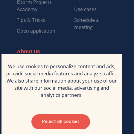
iStorm Projects
Academy
Use cases
Tips & Tricks
Schedule a
meeting
Open application
About us
Why iStorm Projects
Our expertise
We use cookies to personalize content and ads,
provide social media features and analyze traffic.
Working at iStorm
Blog
We also share information about your use of our
Projects
site with our social media, advertising and
The iStorm Projects
Contact us
analytics partners.
team
©2025 iStorm. All rights reserved
Reject all cookies
Terms & Conditions
Privacy policy